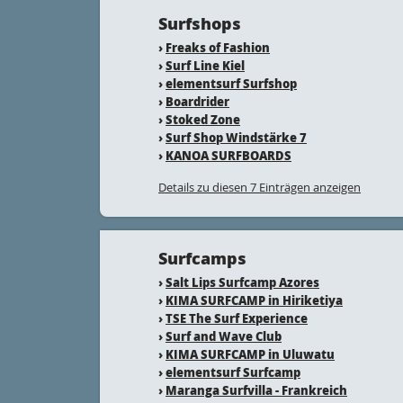
Surfshops
›
Freaks of Fashion
›
Surf Line Kiel
›
elementsurf Surfshop
›
Boardrider
›
Stoked Zone
›
Surf Shop Windstärke 7
›
KANOA SURFBOARDS
Details zu diesen 7 Einträgen anzeigen
Surfcamps
›
Salt Lips Surfcamp Azores
›
KIMA SURFCAMP in Hiriketiya
›
TSE The Surf Experience
›
Surf and Wave Club
›
KIMA SURFCAMP in Uluwatu
›
elementsurf Surfcamp
›
Maranga Surfvilla - Frankreich