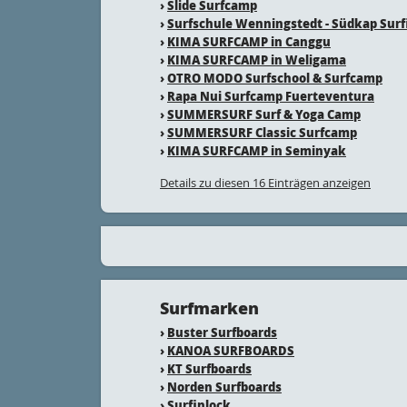
›
Slide Surfcamp
›
Surfschule Wenningstedt - Südkap Surf
›
KIMA SURFCAMP in Canggu
›
KIMA SURFCAMP in Weligama
›
OTRO MODO Surfschool & Surfcamp
›
Rapa Nui Surfcamp Fuerteventura
›
SUMMERSURF Surf & Yoga Camp
›
SUMMERSURF Classic Surfcamp
›
KIMA SURFCAMP in Seminyak
Details zu diesen 16 Einträgen anzeigen
Surfmarken
›
Buster Surfboards
›
KANOA SURFBOARDS
›
KT Surfboards
›
Norden Surfboards
›
Surfinlock