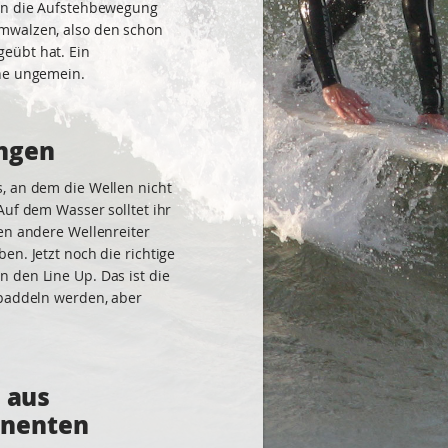
man die Aufstehbewegung
mwalzen, also den schon
eübt hat. Ein
che ungemein.
ungen
, an dem die Wellen nicht
Auf dem Wasser solltet ihr
hen andere Wellenreiter
en. Jetzt noch die richtige
 den Line Up. Das ist die
npaddeln werden, aber
h aus
onenten