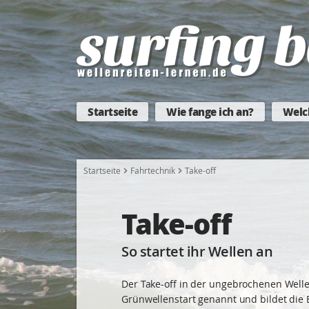
Startseite
Wie fange ich an?
Welc
Startseite
Fahrtechnik
Take-off
Take-off
So startet ihr Wellen an
Der Take-off in der ungebrochenen Well
Grünwellenstart genannt und bildet die 