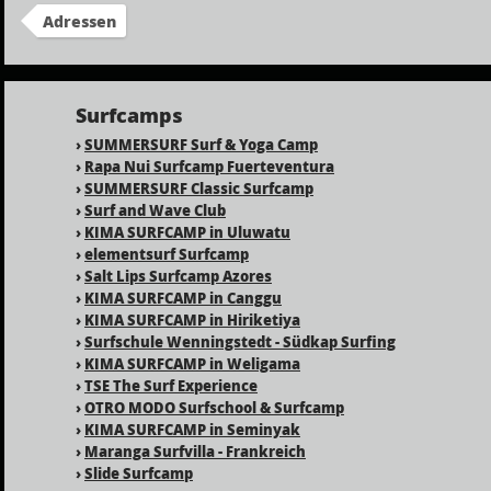
Adressen
Surfcamps
›
SUMMERSURF Surf & Yoga Camp
›
Rapa Nui Surfcamp Fuerteventura
›
SUMMERSURF Classic Surfcamp
›
Surf and Wave Club
›
KIMA SURFCAMP in Uluwatu
›
elementsurf Surfcamp
›
Salt Lips Surfcamp Azores
›
KIMA SURFCAMP in Canggu
›
KIMA SURFCAMP in Hiriketiya
›
Surfschule Wenningstedt - Südkap Surfing
›
KIMA SURFCAMP in Weligama
›
TSE The Surf Experience
›
OTRO MODO Surfschool & Surfcamp
›
KIMA SURFCAMP in Seminyak
›
Maranga Surfvilla - Frankreich
›
Slide Surfcamp