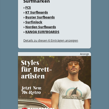
Surfmarken
›
FCS
›
KT Surfboards
›
Buster Surfboards
›
Surfinlock
›
Norden Surfboards
›
KANOA SURFBOARDS
Details zu diesen 6 Einträgen anzeigen
Anzeige