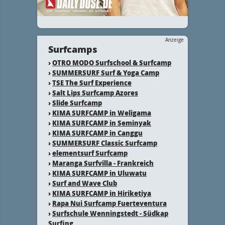
Anzeige
Surfcamps
›
OTRO MODO Surfschool & Surfcamp
›
SUMMERSURF Surf & Yoga Camp
›
TSE The Surf Experience
›
Salt Lips Surfcamp Azores
›
Slide Surfcamp
›
KIMA SURFCAMP in Weligama
›
KIMA SURFCAMP in Seminyak
›
KIMA SURFCAMP in Canggu
›
SUMMERSURF Classic Surfcamp
›
elementsurf Surfcamp
›
Maranga Surfvilla - Frankreich
›
KIMA SURFCAMP in Uluwatu
›
Surf and Wave Club
›
KIMA SURFCAMP in Hiriketiya
›
Rapa Nui Surfcamp Fuerteventura
›
Surfschule Wenningstedt - Südkap
Surfing