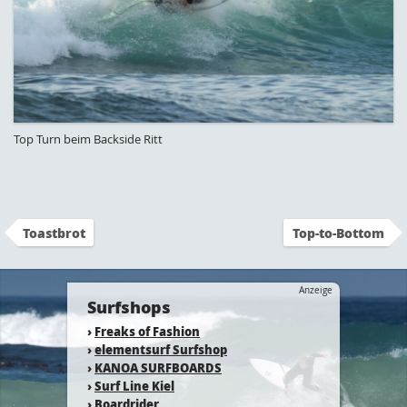
Top Turn beim Backside Ritt
Toastbrot
Top-to-Bottom
Anzeige
Surfshops
›
Freaks of Fashion
›
elementsurf Surfshop
›
KANOA SURFBOARDS
›
Surf Line Kiel
›
Boardrider