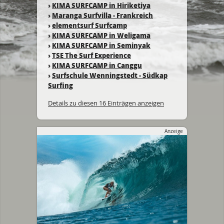
›
KIMA SURFCAMP in Hiriketiya
›
Maranga Surfvilla - Frankreich
›
elementsurf Surfcamp
›
KIMA SURFCAMP in Weligama
›
KIMA SURFCAMP in Seminyak
›
TSE The Surf Experience
›
KIMA SURFCAMP in Canggu
›
Surfschule Wenningstedt - Südkap
Surfing
Details zu diesen 16 Einträgen anzeigen
Anzeige