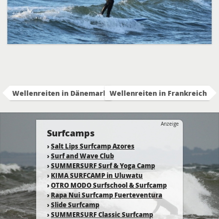
Wellenreiten in Dänemark
Wellenreiten in Frankreich
Anzeige
Surfcamps
›
Salt Lips Surfcamp Azores
›
Surf and Wave Club
›
SUMMERSURF Surf & Yoga Camp
›
KIMA SURFCAMP in Uluwatu
›
OTRO MODO Surfschool & Surfcamp
›
Rapa Nui Surfcamp Fuerteventura
›
Slide Surfcamp
›
SUMMERSURF Classic Surfcamp