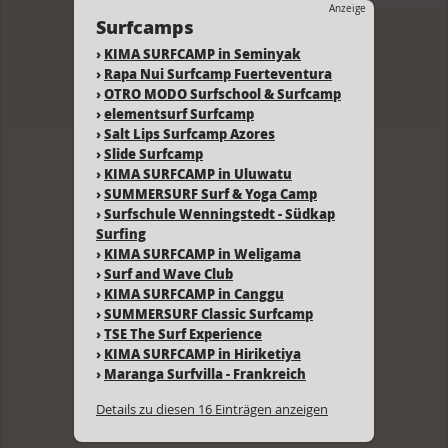
Anzeige
Surfcamps
›
KIMA SURFCAMP in Seminyak
›
Rapa Nui Surfcamp Fuerteventura
›
OTRO MODO Surfschool & Surfcamp
›
elementsurf Surfcamp
›
Salt Lips Surfcamp Azores
›
Slide Surfcamp
›
KIMA SURFCAMP in Uluwatu
›
SUMMERSURF Surf & Yoga Camp
›
Surfschule Wenningstedt - Südkap
Surfing
›
KIMA SURFCAMP in Weligama
›
Surf and Wave Club
›
KIMA SURFCAMP in Canggu
›
SUMMERSURF Classic Surfcamp
›
TSE The Surf Experience
›
KIMA SURFCAMP in Hiriketiya
›
Maranga Surfvilla - Frankreich
Details zu diesen 16 Einträgen anzeigen