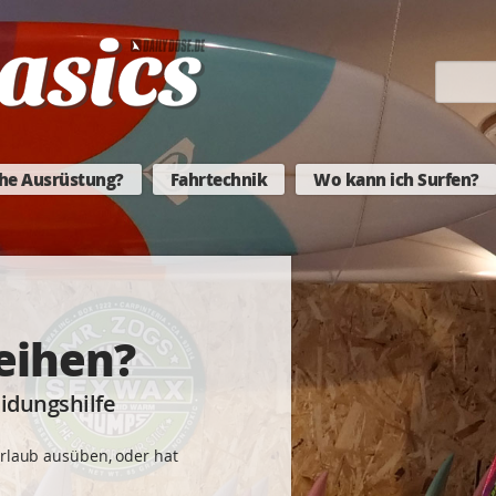
he Ausrüstung?
Fahrtechnik
Wo kann ich Surfen?
eihen?
eidungshilfe
Urlaub ausüben, oder hat