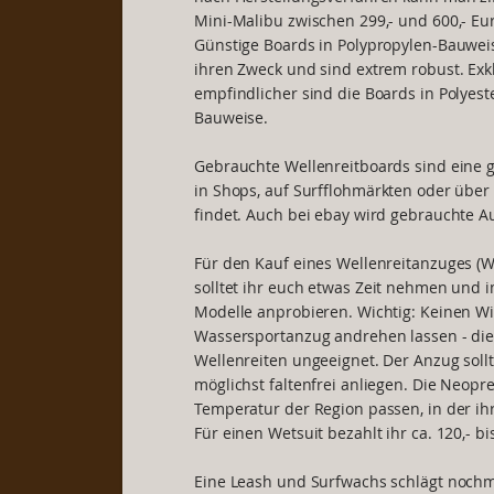
Mini-Malibu zwischen 299,- und 600,- Eur
Günstige Boards in Polypropylen-Bauweise
ihren Zweck und sind extrem robust. Exkl
empfindlicher sind die Boards in Polyest
Bauweise.
Gebrauchte Wellenreitboards sind eine gü
in Shops, auf Surfflohmärkten oder über
findet. Auch bei ebay wird gebrauchte 
Für den Kauf eines Wellenreitanzuges (
solltet ihr euch etwas Zeit nehmen und 
Modelle anprobieren. Wichtig: Keinen W
Wassersportanzug andrehen lassen - di
Wellenreiten ungeeignet. Der Anzug sol
möglichst faltenfrei anliegen. Die Neopr
Temperatur der Region passen, in der ih
Für einen Wetsuit bezahlt ihr ca. 120,- bi
Eine Leash und Surfwachs schlägt nochm