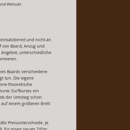
 und Wetsuits
 einsatzbereit und nicht an
f von Board, Anzug und
s Angebot, unterschiedliche
ormieren.
ines Boards verschiedene
gt tun. Die eigene
eine theoretische
 eures Surfkurses ein
, ob der Umstieg schon
 auf einem größeren Brett
oße Preisunterschiede. Je
. für einen neuen 7'6"er