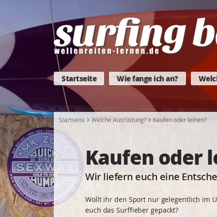
Startseite
Wie fange ich an?
Welc
Startseite
Welche Ausrüstung?
Kaufen oder leihen?
Kaufen oder l
Wir liefern euch eine Entsch
Wollt ihr den Sport nur gelegentlich im 
euch das Surffieber gepackt?