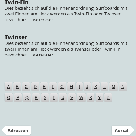
Twin-Fin
Dies bezieht sich auf die Finnenanordnung. Surfboards mit
zwei Finnen am Heck werden als Twin-Fin oder Twinser
bezeichnet....
weiterlesen
Twinser
Dies bezieht sich auf die Finnenanordnung. Surfboards mit
zwei Finnen am Heck werden als Twinser oder Twin-Fin
bezeichnet....
weiterlesen
A
B
C
D
E
F
G
H
I
J
K
L
M
N
O
P
Q
R
S
T
U
V
W
X
Y
Z
Adressen
Aerial