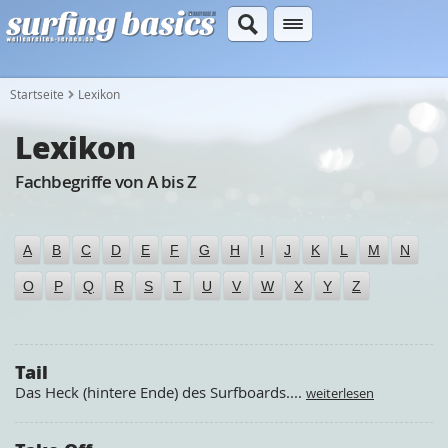
Startseite
Lexikon
Lexikon
Fachbegriffe von A bis Z
A
B
C
D
E
F
G
H
I
J
K
L
M
N
O
P
Q
R
S
T
U
V
W
X
Y
Z
Tail
Das Heck (hintere Ende) des Surfboards....
weiterlesen