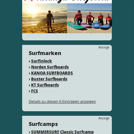
Anzeige
Surfmarken
›
Surfinlock
›
Norden Surfboards
›
KANOA SURFBOARDS
›
Buster Surfboards
›
KT Surfboards
›
FCS
Details zu diesen 6 Einträgen anzeigen
Anzeige
Surfcamps
›
SUMMERSURF Classic Surfcamp