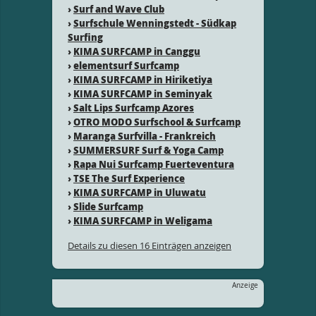
›
Surf and Wave Club
›
Surfschule Wenningstedt - Südkap
Surfing
›
KIMA SURFCAMP in Canggu
›
elementsurf Surfcamp
›
KIMA SURFCAMP in Hiriketiya
›
KIMA SURFCAMP in Seminyak
›
Salt Lips Surfcamp Azores
›
OTRO MODO Surfschool & Surfcamp
›
Maranga Surfvilla - Frankreich
›
SUMMERSURF Surf & Yoga Camp
›
Rapa Nui Surfcamp Fuerteventura
›
TSE The Surf Experience
›
KIMA SURFCAMP in Uluwatu
›
Slide Surfcamp
›
KIMA SURFCAMP in Weligama
Details zu diesen 16 Einträgen anzeigen
Anzeige