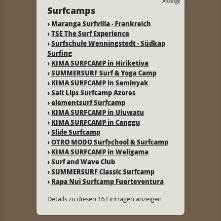
Anzeige
Surfcamps
›
Maranga Surfvilla - Frankreich
›
TSE The Surf Experience
›
Surfschule Wenningstedt - Südkap
Surfing
›
KIMA SURFCAMP in Hiriketiya
›
SUMMERSURF Surf & Yoga Camp
›
KIMA SURFCAMP in Seminyak
›
Salt Lips Surfcamp Azores
›
elementsurf Surfcamp
›
KIMA SURFCAMP in Uluwatu
›
KIMA SURFCAMP in Canggu
›
Slide Surfcamp
›
OTRO MODO Surfschool & Surfcamp
›
KIMA SURFCAMP in Weligama
›
Surf and Wave Club
›
SUMMERSURF Classic Surfcamp
›
Rapa Nui Surfcamp Fuerteventura
Details zu diesen 16 Einträgen anzeigen