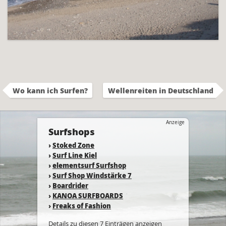
Wo kann ich Surfen?
Wellenreiten in Deutschland
Anzeige
Surfshops
›
Stoked Zone
›
Surf Line Kiel
›
elementsurf Surfshop
›
Surf Shop Windstärke 7
›
Boardrider
›
KANOA SURFBOARDS
›
Freaks of Fashion
Details zu diesen 7 Einträgen anzeigen