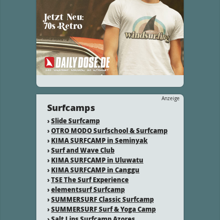
Anzeige
Surfcamps
›
Slide Surfcamp
›
OTRO MODO Surfschool & Surfcamp
›
KIMA SURFCAMP in Seminyak
›
Surf and Wave Club
›
KIMA SURFCAMP in Uluwatu
›
KIMA SURFCAMP in Canggu
›
TSE The Surf Experience
›
elementsurf Surfcamp
›
SUMMERSURF Classic Surfcamp
›
SUMMERSURF Surf & Yoga Camp
›
Salt Lips Surfcamp Azores