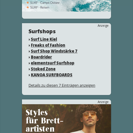
Anzeige
Surfshops
›
Surf Line Kiel
›
Freaks of Fashion
›
Surf Shop Windstärke 7
›
Boardrider
›
elementsurf Surfshop
›
Stoked Zone
›
KANOA SURFBOARDS
Details zu diesen 7 Einträgen anzeigen
Anzeige