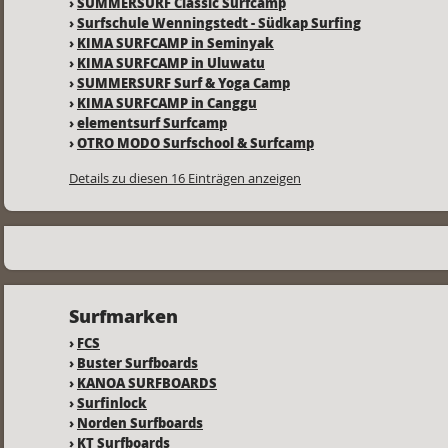
›
SUMMERSURF Classic Surfcamp
›
Surfschule Wenningstedt - Südkap Surfing
›
KIMA SURFCAMP in Seminyak
›
KIMA SURFCAMP in Uluwatu
›
SUMMERSURF Surf & Yoga Camp
›
KIMA SURFCAMP in Canggu
›
elementsurf Surfcamp
›
OTRO MODO Surfschool & Surfcamp
Details zu diesen 16 Einträgen anzeigen
Surfmarken
›
FCS
›
Buster Surfboards
›
KANOA SURFBOARDS
›
Surfinlock
›
Norden Surfboards
›
KT Surfboards