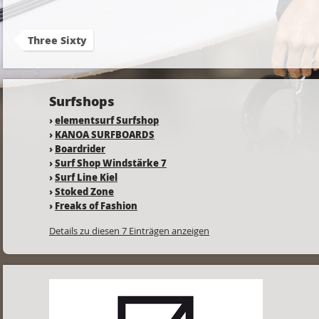
Three Sixty
Surfshops
›
elementsurf Surfshop
›
KANOA SURFBOARDS
›
Boardrider
›
Surf Shop Windstärke 7
›
Surf Line Kiel
›
Stoked Zone
›
Freaks of Fashion
Details zu diesen 7 Einträgen anzeigen