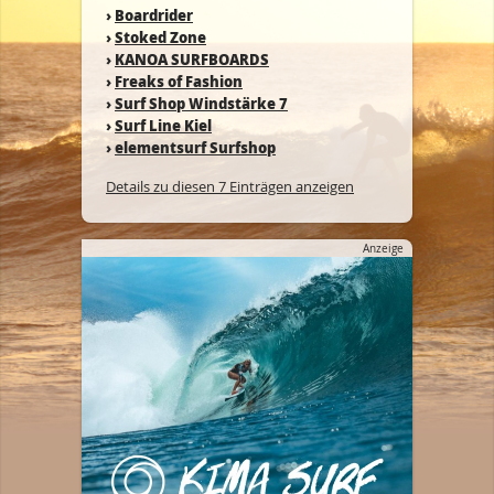
›
Boardrider
›
Stoked Zone
›
KANOA SURFBOARDS
›
Freaks of Fashion
›
Surf Shop Windstärke 7
›
Surf Line Kiel
›
elementsurf Surfshop
Details zu diesen 7 Einträgen anzeigen
Anzeige