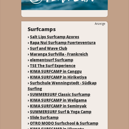
Anzeige
Surfcamps
›
Salt Lips Surfcamp Azores
›
Rapa Nui Surfcamp Fuerteventura
›
Surf and Wave Club
›
Maranga Surfvilla - Frankreich
›
elementsurf Surfcamp
›
TSE The Surf Experience
›
KIMA SURFCAMP in Canggu
›
KIMA SURFCAMP in Hiriketiya
›
Surfschule Wenningstedt - Südkap
Surfing
›
SUMMERSURF Classic Surfcamp
›
KIMA SURFCAMP in Weligama
›
KIMA SURFCAMP in Seminyak
›
SUMMERSURF Surf & Yoga Camp
›
Slide Surfcamp
›
OTRO MODO Surfschool & Surfcamp
›
KIMA SURFCAMP in Uluwatu