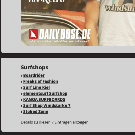
Surfshops
›
Boardrider
›
Freaks of Fashion
›
Surf Line Kiel
›
elementsurf Surfshop
›
KANOA SURFBOARDS
›
Surf Shop Windstärke 7
›
Stoked Zone
Details zu diesen 7 Einträgen anzeigen