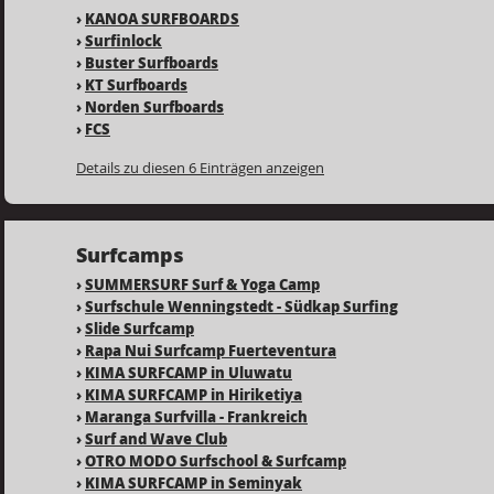
›
KANOA SURFBOARDS
›
Surfinlock
›
Buster Surfboards
›
KT Surfboards
›
Norden Surfboards
›
FCS
Details zu diesen 6 Einträgen anzeigen
Surfcamps
›
SUMMERSURF Surf & Yoga Camp
›
Surfschule Wenningstedt - Südkap Surfing
›
Slide Surfcamp
›
Rapa Nui Surfcamp Fuerteventura
›
KIMA SURFCAMP in Uluwatu
›
KIMA SURFCAMP in Hiriketiya
›
Maranga Surfvilla - Frankreich
›
Surf and Wave Club
›
OTRO MODO Surfschool & Surfcamp
›
KIMA SURFCAMP in Seminyak