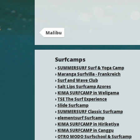
Malibu
Surfcamps
›
SUMMERSURF Surf & Yoga Camp
›
Maranga Surfvilla - Frankreich
›
Surf and Wave Club
›
Salt Lips Surfcamp Azores
›
KIMA SURFCAMP in Weligama
›
TSE The Surf Experience
›
Slide Surfcamp
›
SUMMERSURF Classic Surfcamp
›
elementsurf Surfcamp
›
KIMA SURFCAMP in Hiriketiya
›
KIMA SURFCAMP in Canggu
›
OTRO MODO Surfschool & Surfcamp