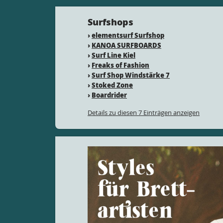
Surfshops
›
elementsurf Surfshop
›
KANOA SURFBOARDS
›
Surf Line Kiel
›
Freaks of Fashion
›
Surf Shop Windstärke 7
›
Stoked Zone
›
Boardrider
Details zu diesen 7 Einträgen anzeigen