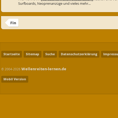
Surfboards, Neoprenanzüge und vieles mehr...
Fin
Startseite
Sitemap
Suche
Datenschutzerklärung
Impress
Wellenreiten-lernen.de
© 2004-2026
Mobil Version