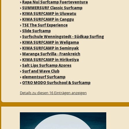
›
Rapa Nui Surfcamp Fuerteventura
›
SUMMERSURF Classic Surfcamp
›
KIMA SURFCAMP in Uluwatu
›
KIMA SURFCAMP in Canggu
›
TSE The Surf Experience
›
Slide Surfcamp
›
Surfschule Wenningstedt - Südkap Surfing
›
KIMA SURFCAMP in Weligama
›
KIMA SURFCAMP in Seminyak
›
Maranga Surfvilla - Frankreich
›
KIMA SURFCAMP in Hiriketiya
›
Salt Lips Surfcamp Azores
›
Surf and Wave Club
›
elementsurf Surfcamp
›
OTRO MODO Surfschool & Surfcamp
Details zu diesen 16 Einträgen anzeigen