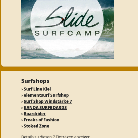
Surfshops
›
Surf Line Kiel
›
elementsurf Surfshop
›
Surf Shop Windstärke 7
›
KANOA SURFBOARDS
›
Boardrider
›
Freaks of Fashion
›
Stoked Zone
Details zu diesen 7 Einträgen anzeigen