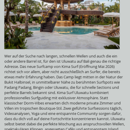
Wer auf der Suche nach langen, schnellen Wellen und auch die ein
oder andere Barrel ist, für den ist Uluwatu auf Bali genau die richtige
Adresse. Das neue Surfcamp von Kima Surf (Eröffnung Mai 2026)
richtet sich vor allem, aber nicht ausschließlich an Surfer, die bereits
etwas mehr Erfahrung haben. Das Camp liegt mitten in der Natur der
Bukit Halbinsel, in unmittelbarer Nähe zu berühmten Surfspots wie
Padang Padang, Bingin oder Uluwatu, die für schnelle Sections und
perfekte Barrels bekannt sind. Kima Surf Uluwatu kombiniert
professionelles Surfguiding mit exklusiver Atmosphäre. Statt
klassischer Dorm-Vibes erwarten dich moderne private Zimmer und
Villen im tropischen Boutique-Stil. Zwei geführte Surfsessions täglich,
Videoanalysen, Yoga und eine entspannte Community sorgen dafür,
dass du dich voll auf deine Fortschritte konzentrieren kannst. Uluwatu
selbst bietet dabei die perfekte Mischung aus anspruchsvollen Wellen,
spektakulären Klippen, angesagten Cafés und entspanntem Island