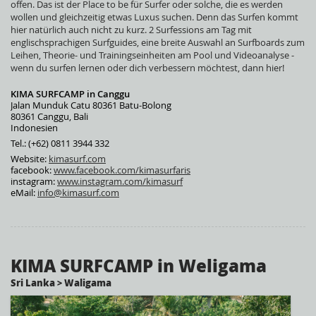
offen. Das ist der Place to be für Surfer oder solche, die es werden
wollen und gleichzeitig etwas Luxus suchen. Denn das Surfen kommt
hier natürlich auch nicht zu kurz. 2 Surfessions am Tag mit
englischsprachigen Surfguides, eine breite Auswahl an Surfboards zum
Leihen, Theorie- und Trainingseinheiten am Pool und Videoanalyse -
wenn du surfen lernen oder dich verbessern möchtest, dann hier!
KIMA SURFCAMP in Canggu
Jalan Munduk Catu 80361 Batu-Bolong
80361 Canggu, Bali
Indonesien
Tel.: (+62) 0811 3944 332
Website:
kimasurf.com
facebook:
www.facebook.com/kimasurfaris
instagram:
www.instagram.com/kimasurf
eMail:
info@kimasurf.com
KIMA SURFCAMP in Weligama
Sri Lanka > Waligama