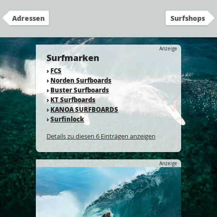
Adressen
Surfshops
Anzeige
Surfmarken
›
FCS
›
Norden Surfboards
›
Buster Surfboards
›
KT Surfboards
›
KANOA SURFBOARDS
›
Surfinlock
Details zu diesen 6 Einträgen anzeigen
Anzeige