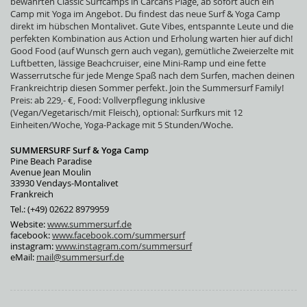
bewährten Classic Surfcamps in Carcans Plage, ab sofort auch ein
Camp mit Yoga im Angebot. Du findest das neue Surf & Yoga Camp
direkt im hübschen Montalivet. Gute Vibes, entspannte Leute und die
perfekten Kombination aus Action und Erholung warten hier auf dich!
Good Food (auf Wunsch gern auch vegan), gemütliche Zweierzelte mit
Luftbetten, lässige Beachcruiser, eine Mini-Ramp und eine fette
Wasserrutsche für jede Menge Spaß nach dem Surfen, machen deinen
Frankreichtrip diesen Sommer perfekt. Join the Summersurf Family!
Preis: ab 229,- €, Food: Vollverpflegung inklusive
(Vegan/Vegetarisch/mit Fleisch), optional: Surfkurs mit 12
Einheiten/Woche, Yoga-Package mit 5 Stunden/Woche.
SUMMERSURF Surf & Yoga Camp
Pine Beach Paradise
Avenue Jean Moulin
33930 Vendays-Montalivet
Frankreich
Tel.: (+49) 02622 8979959
Website:
www.summersurf.de
facebook:
www.facebook.com/summersurf
instagram:
www.instagram.com/summersurf
eMail:
mail@summersurf.de