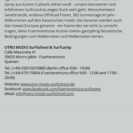
Spray aus Eurem Cutback ziehen wollt - unsere lizensierten und
erfahrenen Surfcoaches zeigen Euch wie’s geht. Menschenleere
Sandstrände, endlose Off Road Pisten, 365 Sonnentage im Jahr -
Willkommen auf den Kanarischen Inseln. Die Kanaren werden auch
das Hawaii Europas genannt - ein Name den sie nicht zu unrecht
tragen, denn Fuerteventuras Küsten bieten ganzjährig fantastische
Bedingungen zum Wellenreiten und Wellenreiten lernen.
OTRO MODO Surfschool & Surfcamp
Calle Maxorata 41
35625 Morro Jable - Fuerteventura
Spanien
Tel.: (+49) 030/55070885 (Berlin office 9:00 - 19:00)
Tel.: (+34) 675170004 (Fuerteventura office 9:00 - 12:00 and 17:00 -
20:00)
Website:
www.otro-modo-surfschool.de
facebook:
www.facebook.com/fuerteventura.surfcamp
eMail:
info@otro-modo-surfschool.com