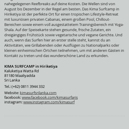
nahegelegenen Reefbreaks auf deine Kosten. Die Wellen sind von
August bis Dezember in der Regel am besten. Das Kima Surfcamp in
Hiriketiya ist der perfekte Ort für einen tropischen Lifestyle-Retreat
mit luxuriösen privaten Cabanas, einem großen Pool, Chillout-
Bereichen sowie einem voll ausgestattetem Trainingsbereich mit Yoga-
Shala. Auf der Speisekarte stehen gesunde, frische Zutaten, ein
dreigängiges Frühstück sowie vegetarische und vegane Gerichte. Und
auch, wenn das Surfen hier an erster stelle steht, kannst du an
Aktivitäten, wie Grillabenden oder Ausflügen zu Nationalparks oder
kleinen einheimischen Örtchen teilnehmen, um mit anderen Gästen in
Kontakt zu treten und das wunderschöne Land zu erkunden.
KIMA SURFCAMP in Hiriketiya
Kaluketiya Watta Rd
81180 Maaliyadda
Sri Lanka
Tel.: (+62) 0811 3944 332
Website:
kimasurfsrilanka.com
facebook:
www.facebook.com/kimasurfaris
instagram:
www.instagram.com/kimasurf