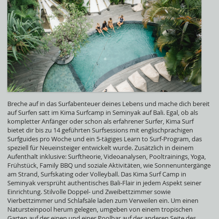
Breche auf in das Surfabenteuer deines Lebens und mache dich bereit
auf Surfen satt im Kima Surfcamp in Seminyak auf Bali. Egal, ob als
kompletter Anfänger oder schon als erfahrener Surfer, Kima Surf
bietet dir bis zu 14 geführten Surfsessions mit englischprachigen
Surfguides pro Woche und ein 5-tägiges Learn to Surf-Program, das
speziell für Neueinsteiger entwickelt wurde. Zusätzlich in deinem
Aufenthalt inklusive: Surftheorie, Videoanalysen, Pooltrainings, Yoga,
Frühstück, Family BBQ und soziale Aktivitäten, wie Sonnenuntergänge
am Strand, Surfskating oder Volleyball. Das Kima Surf Camp in
Seminyak versprüht authentisches Bali-Flair in jedem Aspekt seiner
Einrichtung. Stilvolle Doppel- und Zweibettzimmer sowie
Vierbettzimmer und Schlafsäle laden zum Verweilen ein. Um einen
Natursteinpool herum gelegen, umgeben von einem tropischen
Garten auf der einen und einer Poolbar auf der anderen Seite des