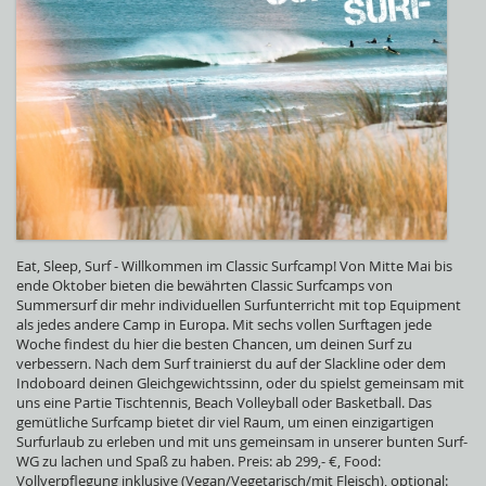
Eat, Sleep, Surf - Willkommen im Classic Surfcamp! Von Mitte Mai bis
ende Oktober bieten die bewährten Classic Surfcamps von
Summersurf dir mehr individuellen Surfunterricht mit top Equipment
als jedes andere Camp in Europa. Mit sechs vollen Surftagen jede
Woche findest du hier die besten Chancen, um deinen Surf zu
verbessern. Nach dem Surf trainierst du auf der Slackline oder dem
Indoboard deinen Gleichgewichtssinn, oder du spielst gemeinsam mit
uns eine Partie Tischtennis, Beach Volleyball oder Basketball. Das
gemütliche Surfcamp bietet dir viel Raum, um einen einzigartigen
Surfurlaub zu erleben und mit uns gemeinsam in unserer bunten Surf-
WG zu lachen und Spaß zu haben. Preis: ab 299,- €, Food:
Vollverpflegung inklusive (Vegan/Vegetarisch/mit Fleisch), optional: