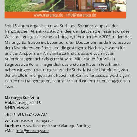
Seit 15 Jahren organisieren wir Surf- und Sommercamps an der
französischen Atlantikküste. Die Idee, den Leuten die Faszination des
Wellenreitens gezielt nahe zu bringen, führte im Jahre 2003 zu der Idee,
Maranga Surfreisen ins Leben zu rufen. Das zunehmende Interesse an
dem faszinierenden Sport und die gesteigerte Nachfrage waren für
uns der Ansporn, ein Ambiente zu finden, dass diesen neuen
Anforderungen mehr als gerecht wird. Mit unserer Surfvilla in
Seignosse Le Penon - eigentlich das erste Surfhaus in Frankreich -
haben wir genau das umgesetzt - die Surfvilla ist die Unterkunft, von
der wir alle immer geträumt haben mit Kamin, Terrasse, urwüchsigem
Garten mit Hängematten, Fahrrädern und einem netten, engagierten
Team.
Maranga Surfvilla
Holzhäusergasse 18
64409 Messel
Tel.: (+49) 0172/7507707
Website:
www.maranga.de
facebook:
www.facebook.com/MarangaSurfing
eMail:
info@maranga.de