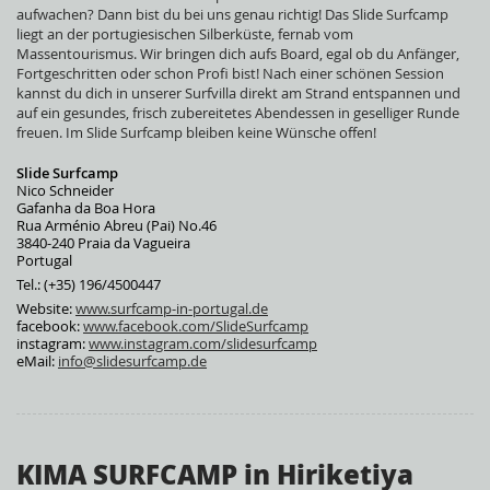
aufwachen? Dann bist du bei uns genau richtig! Das Slide Surfcamp
liegt an der portugiesischen Silberküste, fernab vom
Massentourismus. Wir bringen dich aufs Board, egal ob du Anfänger,
Fortgeschritten oder schon Profi bist! Nach einer schönen Session
kannst du dich in unserer Surfvilla direkt am Strand entspannen und
auf ein gesundes, frisch zubereitetes Abendessen in geselliger Runde
freuen. Im Slide Surfcamp bleiben keine Wünsche offen!
Slide Surfcamp
Nico Schneider
Gafanha da Boa Hora
Rua Arménio Abreu (Pai) No.46
3840-240 Praia da Vagueira
Portugal
Tel.: (+35) 196/4500447
Website:
www.surfcamp-in-portugal.de
facebook:
www.facebook.com/SlideSurfcamp
instagram:
www.instagram.com/slidesurfcamp
eMail:
info@slidesurfcamp.de
KIMA SURFCAMP in Hiriketiya