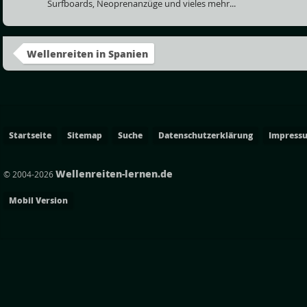
Surfboards, Neoprenanzüge und vieles mehr...
Wellenreiten in Spanien
Startseite
Sitemap
Suche
Datenschutzerklärung
Impress
Wellenreiten-lernen.de
© 2004-2026
Mobil Version