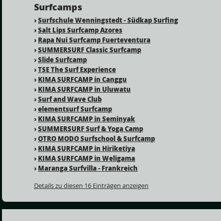
Surfcamps
›
Surfschule Wenningstedt - Südkap Surfing
›
Salt Lips Surfcamp Azores
›
Rapa Nui Surfcamp Fuerteventura
›
SUMMERSURF Classic Surfcamp
›
Slide Surfcamp
›
TSE The Surf Experience
›
KIMA SURFCAMP in Canggu
›
KIMA SURFCAMP in Uluwatu
›
Surf and Wave Club
›
elementsurf Surfcamp
›
KIMA SURFCAMP in Seminyak
›
SUMMERSURF Surf & Yoga Camp
›
OTRO MODO Surfschool & Surfcamp
›
KIMA SURFCAMP in Hiriketiya
›
KIMA SURFCAMP in Weligama
›
Maranga Surfvilla - Frankreich
Details zu diesen 16 Einträgen anzeigen