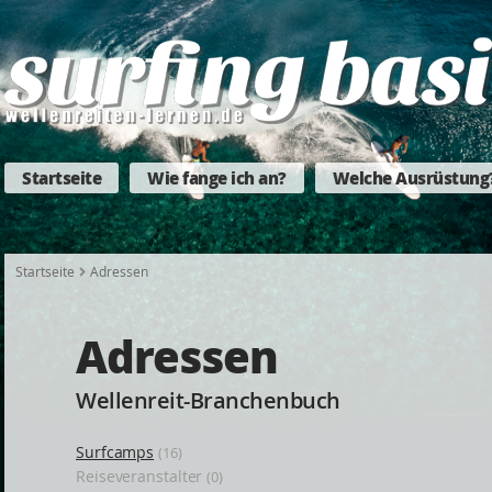
Startseite
Wie fange ich an?
Welche Ausrüstung
Startseite
Adressen
Adressen
Wellenreit-Branchenbuch
Surfcamps
(16)
Reiseveranstalter
(0)